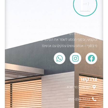
נעים להכיר, אני אוולין אלפרט, סוכנת נדל"ן שאוהבת את
הסיפור מאחורי האנשים. המוטו שלי – לקחת חלק במסע של
משפחות למכירת/קניית הבית שלהם ולהפוך אותו למהנה
ומקצועי, ובסוף המסע לשמר את הסיפורים שמאחורי העסקאות.
כי בסוף – אנחנו עושים עסקים עם אנשים!
צרו קשר
ישראל, כפר סבא
050-899-7773