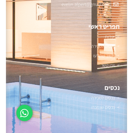
evelin.alpert@gmail.com
תפריט ראשי
אודות
נכסים למכירה
חשוב שתדעו
צרו קשר
נכסים
נכסים למכירה
נכסים שנמכרו