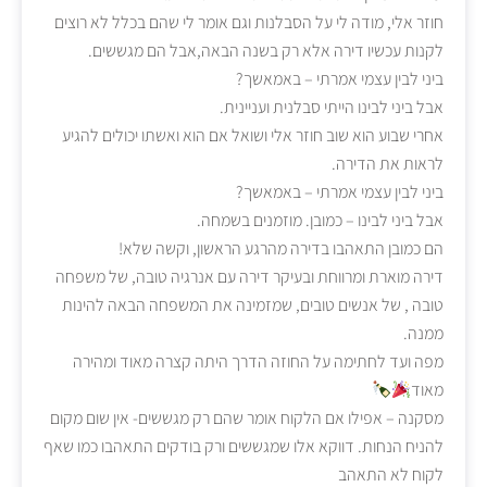
חוזר אלי, מודה לי על הסבלנות וגם אומר לי שהם בכלל לא רוצים
לקנות עכשיו דירה אלא רק בשנה הבאה,אבל הם מגששים.
ביני לבין עצמי אמרתי – באמאשך?
אבל ביני לבינו הייתי סבלנית ועניינית.
אחרי שבוע הוא שוב חוזר אלי ושואל אם הוא ואשתו יכולים להגיע
לראות את הדירה.
ביני לבין עצמי אמרתי – באמאשך?
אבל ביני לבינו – כמובן. מוזמנים בשמחה.
הם כמובן התאהבו בדירה מהרגע הראשון, וקשה שלא!
דירה מוארת ומרווחת ובעיקר דירה עם אנרגיה טובה, של משפחה
טובה , של אנשים טובים, שמזמינה את המשפחה הבאה להינות
ממנה.
מפה ועד לחתימה על החוזה הדרך היתה קצרה מאוד ומהירה
מאוד
מסקנה – אפילו אם הלקוח אומר שהם רק מגששים- אין שום מקום
להניח הנחות. דווקא אלו שמגששים ורק בודקים התאהבו כמו שאף
לקוח לא התאהב