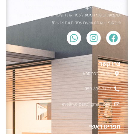
משפחות למכירת/קניית הבית שלהם ולהפוך אותו למהנה
ומקצועי, ובסוף המסע לשמר את הסיפורים שמאחורי העסקאות.
כי בסוף – אנחנו עושים עסקים עם אנשים!
צרו קשר
ישראל, כפר סבא
050-899-7773
evelin.alpert@gmail.com
תפריט ראשי