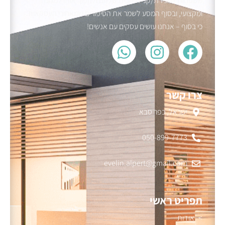
משפחות למכירת/קניית הבית שלהם ולהפוך אותו למהנה
ומקצועי, ובסוף המסע לשמר את הסיפורים שמאחורי העסקאות.
כי בסוף – אנחנו עושים עסקים עם אנשים!
צרו קשר
ישראל, כפר סבא
050-899-7773
evelin.alpert@gmail.com
תפריט ראשי
אודות