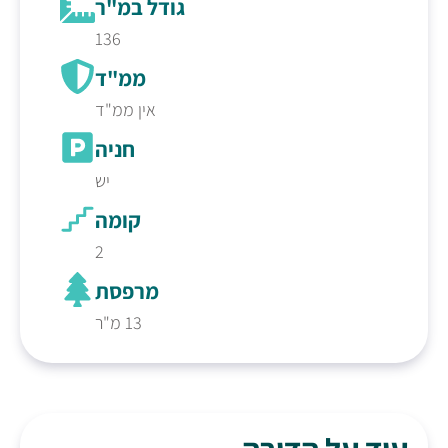
גודל במ"ר
136
ממ"ד
אין ממ"ד
חניה
יש
קומה
2
מרפסת
13 מ"ר